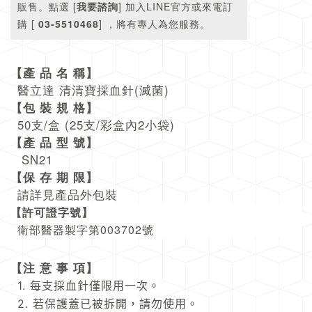
販售。點選 [
我要諮詢
]
加入LINE官方
或來電訂
購 [
03-5510468
] ，
將有專人為您服務。
【產 品 名 稱】
醫立達 清清寶採血針(滅菌)
【包 裝 規 格】
50支/盒 (25支/彩盒內2小袋)
【產 品 型 號】
SN21
【保 存 期 限】
請詳見產品外包裝
【
許可證字號
】
衛部醫器製字第003702號
【注 意 事 項】
1. 每支採血針僅限用一次。
2. 若保護蓋已被拆開，請勿使用。